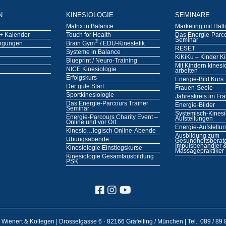
N
KINESIOLOGIE
SEMINARE
Matrix in Balance
Marketing mit Hal
+ Kalender
Touch for Health
Das Energie-Parco
Seminar
®
ngungen
Brain Gym
/ EDU-Kinestetik
RESET
Systeme in Balance
KiKiKu – Kinder Ki
Blueprint / Neuro-Training
Mit Kindern kinesi
NICE Kinesiologie
arbeiten
Erfolgskurs
Energie-Bild Kurs
Der gute Start
Frauen-Seele
Sportkinesiologie
Jahreskreis im Fr
Das Energie-Parcours Trainer
Energie-Bilder
Seminar
Systemisch-Kinesi
Energie-Parcours Charity Event –
Aufstellungen
Online und vor Ort
Energie-Aufstellu
Kinesio…logisch Online-Abende
Ausbildung zum
Übungsabende
Gesundheitsberate
Impulsbehandler 
Kinesiologie Einstiegskurse
Massagepraktiker
Kinesiologie Gesamtausbildung
PSK
s Wienert & Kollegen | Drosselgasse 6 · 82166 Gräfelfing / München |
Tel.: 089 / 89