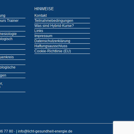
HINWEISE
tung
Kontakt
urs Trainer
Teilnahmebedingungen
Was sind Hybrid-Kurse?
Links
nesiologie
Impressum
ologisch
Datenschutzerklärung
Haftungsausschluss
Cookie-Richtlinie (EU)
auenkreis
ologische
ngen
r,
&
 86 77 80
· |
info@licht-gesundheit-energie.de