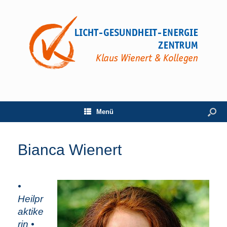
Menü
Bianca Wienert
•
Heilpr
aktike
rin •