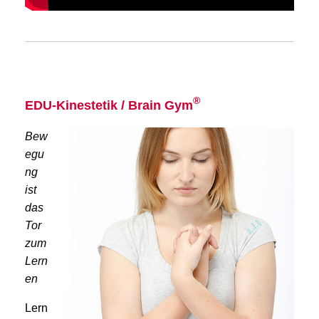
®
EDU-Kinestetik / Brain Gym
Bew
egu
ng
ist
das
Tor
zum
Lern
en
Lern