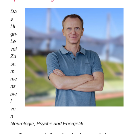
Da
s
Hi
gh-
Le
vel
Zu
sa
m
me
ns
pie
l
vo
n
Neurologie, Psyche und Energetik