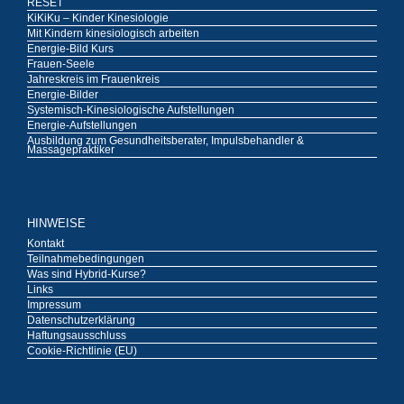
RESET
KiKiKu – Kinder Kinesiologie
Mit Kindern kinesiologisch arbeiten
Energie-Bild Kurs
Frauen-Seele
Jahreskreis im Frauenkreis
Energie-Bilder
Systemisch-Kinesiologische Aufstellungen
Energie-Aufstellungen
Ausbildung zum Gesundheitsberater, Impulsbehandler &
Massagepraktiker
HINWEISE
Kontakt
Teilnahmebedingungen
Was sind Hybrid-Kurse?
Links
Impressum
Datenschutzerklärung
Haftungsausschluss
Cookie-Richtlinie (EU)