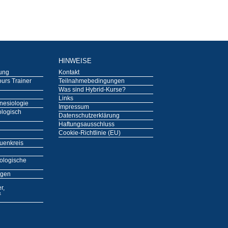
HINWEISE
tung
Kontakt
urs Trainer
Teilnahmebedingungen
Was sind Hybrid-Kurse?
Links
nesiologie
Impressum
ologisch
Datenschutzerklärung
Haftungsausschluss
Cookie-Richtlinie (EU)
auenkreis
ologische
ngen
r,
&