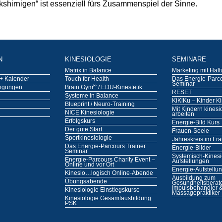
shirnigen“ ist essenziell fürs Zusammenspiel der Sinne.
N
KINESIOLOGIE
SEMINARE
Matrix in Balance
Marketing mit Hal
+ Kalender
Touch for Health
Das Energie-Parco
Seminar
®
ngungen
Brain Gym
/ EDU-Kinestetik
RESET
Systeme in Balance
KiKiKu – Kinder Ki
Blueprint / Neuro-Training
Mit Kindern kinesi
NICE Kinesiologie
arbeiten
Erfolgskurs
Energie-Bild Kurs
Der gute Start
Frauen-Seele
Sportkinesiologie
Jahreskreis im Fr
Das Energie-Parcours Trainer
Energie-Bilder
Seminar
Systemisch-Kinesi
Energie-Parcours Charity Event –
Aufstellungen
Online und vor Ort
Energie-Aufstellu
Kinesio…logisch Online-Abende
Ausbildung zum
Übungsabende
Gesundheitsberate
Impulsbehandler 
Kinesiologie Einstiegskurse
Massagepraktiker
Kinesiologie Gesamtausbildung
PSK