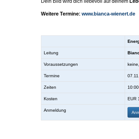
Dein Bild wird dich liebevoll auf deinem
Leb
Weitere Termine:
www.bianca-wienert.de
.
Energ
Leitung
Bianc
Voraussetzungen
keine
Termine
07.11
Zeiten
10:00
Kosten
EUR 1
Anmeldung
Anm