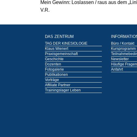
Mein Gewinn: Loslassen / raus aus dem „Link
V.R.
DAS ZENTRUM
INFORMATIO
TAG DER KINESIOLOGIE
Büro / Kontakt
Klaus Wienert
Kursprogramm 
Praxisgemeinschaft
Teilnahmebedi
Geschichte
Newsletter
Dozenten
Häufige Fragen
Fotogalerie
Anfahrt
Publikationen
Vorträge
Affiliate Partner
Trainingslager Leben