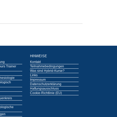
HINWEISE
tung
Kontakt
urs Trainer
Teilnahmebedingungen
Was sind Hybrid-Kurse?
Links
nesiologie
Impressum
ologisch
Datenschutzerklärung
Haftungsausschluss
Cookie-Richtlinie (EU)
auenkreis
ologische
ngen