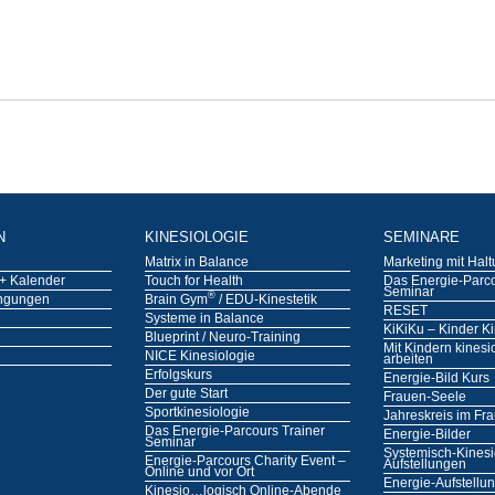
N
KINESIOLOGIE
SEMINARE
Matrix in Balance
Marketing mit Hal
+ Kalender
Touch for Health
Das Energie-Parco
Seminar
®
ngungen
Brain Gym
/ EDU-Kinestetik
RESET
Systeme in Balance
KiKiKu – Kinder Ki
Blueprint / Neuro-Training
Mit Kindern kinesi
NICE Kinesiologie
arbeiten
Erfolgskurs
Energie-Bild Kurs
Der gute Start
Frauen-Seele
Sportkinesiologie
Jahreskreis im Fr
Das Energie-Parcours Trainer
Energie-Bilder
Seminar
Systemisch-Kinesi
Energie-Parcours Charity Event –
Aufstellungen
Online und vor Ort
Energie-Aufstellu
Kinesio…logisch Online-Abende