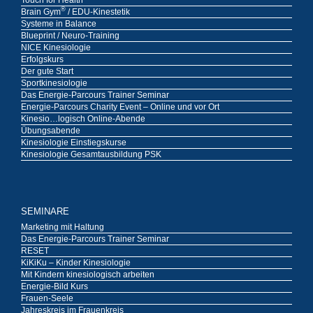
Touch for Health
®
Brain Gym
/ EDU-Kinestetik
Systeme in Balance
Blueprint / Neuro-Training
NICE Kinesiologie
Erfolgskurs
Der gute Start
Sportkinesiologie
Das Energie-Parcours Trainer Seminar
Energie-Parcours Charity Event – Online und vor Ort
Kinesio…logisch Online-Abende
Übungsabende
Kinesiologie Einstiegskurse
Kinesiologie Gesamtausbildung PSK
SEMINARE
Marketing mit Haltung
Das Energie-Parcours Trainer Seminar
RESET
KiKiKu – Kinder Kinesiologie
Mit Kindern kinesiologisch arbeiten
Energie-Bild Kurs
Frauen-Seele
Jahreskreis im Frauenkreis